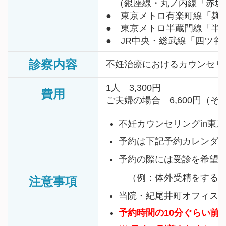
（銀座線・丸ノ内線「赤坂見
● 東京メトロ有楽町線「麹
● 東京メトロ半蔵門線「半
● JR中央・総武線「四ツ谷
診察内容
不妊治療におけるカウンセリ
1人 3,300円
費用
ご夫婦の場合 6,600円（その
不妊カウンセリングin東
予約は下記予約カレンダ
予約の際には受診を希望
（例：体外受精をするか
注意事項
当院・紀尾井町オフィス
予約時間の10分ぐらい前