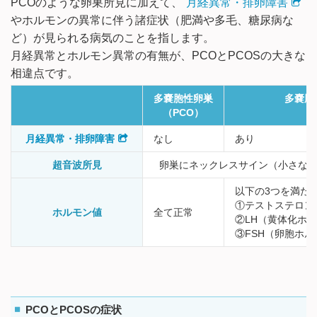
PCOのような卵巣所見に加えて、
月経異常・排卵障害
やホルモンの異常に伴う諸症状（肥満や多毛、糖尿病な
ど）が見られる病気のことを指します。
月経異常とホルモン異常の有無が、PCOとPCOSの大きな
相違点です。
多嚢胞性卵巣
多嚢胞
（PCO）
（
月経異常・排卵障害
なし
あり
超音波所見
卵巣にネックレスサイン（小さな卵
以下の3つを満た
①テストステロン
ホルモン値
全て正常
②LH（黄体化ホルモ
③FSH（卵胞ホ
PCOとPCOSの症状