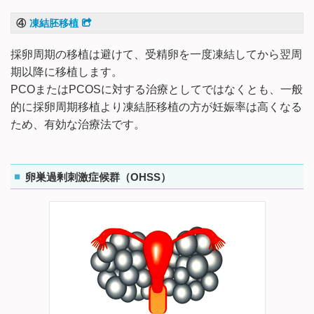
④
凍結胚移植
採卵周期の移植は避けて、受精卵を一度凍結してから翌周
期以降に移植します。
PCOまたはPCOSに対する治療としてではなくとも、一般
的に採卵周期移植より凍結胚移植の方が妊娠率は高くなる
ため、有効な治療法です。
卵巣過剰刺激症候群（OHSS）