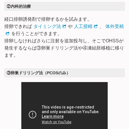
②内科的治療
経口排卵誘発剤で排卵するかを試みます。
排卵できれば
タイミング法
や
人工授精
、
体外受精
を行うことができます。
排卵しなければさらに注射を追加投与し、そこでOHSSが
発生するならば③卵巣ドリリング法や④凍結胚移植に移り
ます。
③卵巣ドリリング法（PCOSのみ）