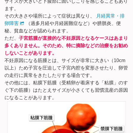
サイズが大きいと下腹部に固いしこりを感じることもあり
ます。
その大きさや場所によって症状は異なり、
月経異常・排
卵障害
（過多月経や月経困難症など）や膀胱炎、便
秘、貧血などが認められます。
ただ、
子宮筋腫が直接的な不妊原因となるケースはあまり
多くありません。そのため、特に摘除などの治療をお勧め
しないことがあります。
不妊原因になる筋腫とは、サイズが非常に大きい（10cm
以上）ため子宮を圧迫して子宮内腔を変形させたり、卵管
の走行に異常をきたしたりする場合です。
その他には、粘膜下筋腫（受精卵が着床する「粘膜」のす
ぐ下の筋腫）はたとえサイズが小さくても習慣流産の原因
になることがあります。