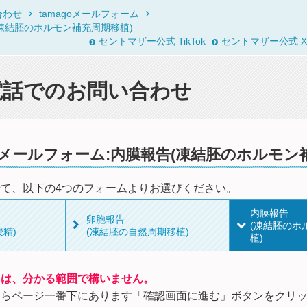
合わせ
tamagoメールフォーム
告(凍結胚のホルモン補充周期移植)
セントマザー公式 TikTok
セントマザー公式 X
電話でのお問い合わせ
goメールフォーム:内膜報告(凍結胚のホルモン
て、以下の4つのフォームよりお選びください。
内膜報告
卵胞報告
(凍結胚のホ
精)
(凍結胚の自然周期移植)
植)
目は、分かる範囲で構いません。
たらページ一番下にあります「確認画面に進む」ボタンをクリ