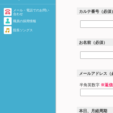
-着床を助けるために-
不育症・流産を繰り返す
医療情報・システム基盤整備
体制充実加算に関して
AID（非配偶者間人工授精）
メール・電話でのお問い
カルテ番号（必須
勃起障害（ED）
合わせ
当院で実施している先進医療
卵子提供
職員の採用情報
感染症（男性）
について
遺伝カウンセリング外来のご
院長ソングス
脊髄損傷
当院における療養規則
案内
逆行性射精
着床前診断(PGT-A、PGT-
お名前（必須）
SR、PGT-M)について
奇形精子
FTカテーテル法
精子の数が少ない・動きが悪
-卵管の閉塞および周囲癒着に
い・全く動いていない
対して-
無精子症
アルコール固定
メールアドレス（
-卵巣嚢腫に対して-
反復着床不全（RIF)
HOST法
半角英数字
※返信
-精子不動症に対して-
極少精子の凍結保存法
Micro-TESE
本日、月経周期
-非閉塞性無精子症に対して-