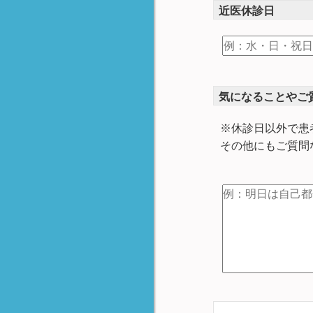
近医休診日
気になることやご
※休診日以外で患
その他にもご質問