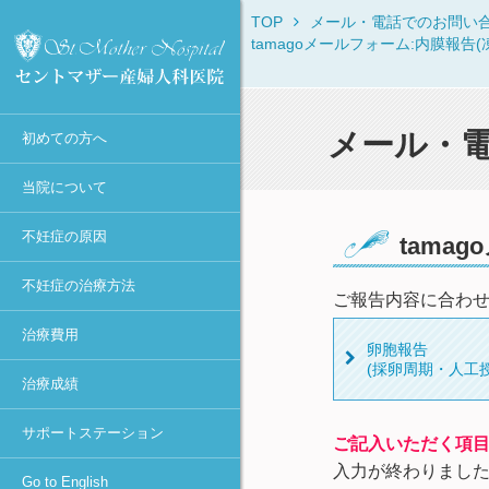
TOP
メール・電話でのお問い
セントマザー産婦人科医院に
当院からのお知らせ
不妊症の原因一覧
不妊症の治療方法一覧
保険・消費税について
IVF・ICSI・凍結胚移植におけ
治療体験者との相談窓口
Overview
tamagoメールフォーム:内膜報
ついて
る臨床成績
診療時間・診療科目
月経異常・排卵障害
不妊症の検査一覧
初診時
不妊カウンセリング in東京
ROSI
初診Q&A
40歳以上の凍結胚移植での臨
医師不在日
肥満
排卵誘発
女性の検査・治療
宿泊施設
First Visit
床成績
スタッフ紹介
メール・
初めての方へ
年間予定
高齢・卵子の老化
カウフマン療法・
男性の検査・精子凍結
助成金の申請方法
Typical Treatment
MESAとMicro-TESEの臨床成
遠距離から通院される方へ
ホルモン療法
績
アクセス
感染症（女性）
人工授精（AIH）
不妊Q&A
PGD / PGS
当院について
タイミング法
円形精子細胞の臨床成績
学術活動
抗精子抗体
高度生殖医療
Congratulations
不妊症の原因
人工授精
当院における卵子提供の現況
tama
当院主催のセミナー
卵管閉塞
凍結保存更新料
採卵～体外受精or顕微授精
不妊症の治療方法
メディア報道・不妊治療最前
卵管周囲癒着
不育症の検査・治療
～胚移植
ご報告内容に合わせ
線
治療費用
子宮筋腫
妊娠後の検査
ピエゾICSI
卵胞報告
個人情報の取り扱いについて
-顕微授精法の改良-
(採卵周期・人工授
子宮内膜症（卵巣嚢腫）
着床前診断
治療成績
診療情報の研究利用に関する
凍結胚移植
多嚢胞性卵巣(PCOとPCOS)・
カウンセリング
お知らせ（オプトアウト）
卵巣過剰刺激症候群(OHSS)
卵管内移植
サポートステーション
ご記入いただく項
セントマザー産婦人科医院 施
着床障害
設認定一覧
アシステッド・ハッチング
入力が終わりまし
Go to English