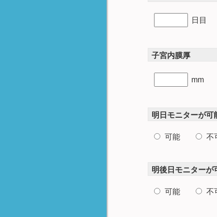
漢方外来
日目
何度も治療したけど失敗する
場合
子宮内膜厚
カウンセリング
新しい卵巣機能低下の回復法
mm
多嚢胞性卵巣症候群
（PCOS）に対する新しい排
卵誘発法
明日モニターが可
新しい排卵誘発法のお知らせ
（OHSSをゼロにする方法）
可能
不
明後日モニターが
可能
不