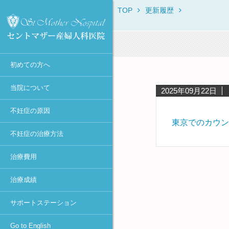
TOP
更新履歴
セントマザー産婦人科医院に
当院からのお知らせ
不妊症の原因一覧
不妊症の治療方法一覧
保険・消費税について
IVF・ICSI・凍結胚移植におけ
治療体験者との相談窓口
Overview
ついて
る臨床成績
診療時間・診療科目
月経異常・排卵障害
不妊症の検査一覧
初診時
不妊カウンセリング in東京
ROSI
初診Q&A
40歳以上の凍結胚移植での臨
医師不在日
肥満
排卵誘発
女性の検査・治療
宿泊施設
First Visit
床成績
スタッフ紹介
初めての方へ
年間予定
高齢・卵子の老化
カウフマン療法・
男性の検査・精子凍結
助成金の申請方法
Typical Treatment
MESAとMicro-TESEの臨床成
遠距離から通院される方へ
ホルモン療法
績
アクセス
感染症（女性）
人工授精（AIH）
不妊Q&A
PGD / PGS
当院について
2025年09月22日
タイミング法
円形精子細胞の臨床成績
学術活動
抗精子抗体
高度生殖医療
Congratulations
不妊症の原因
人工授精
当院における卵子提供の現況
当院主催のセミナー
卵管閉塞
凍結保存更新料
東京でのカウン
採卵～体外受精or顕微授精
不妊症の治療方法
メディア報道・不妊治療最前
卵管周囲癒着
不育症の検査・治療
～胚移植
線
治療費用
子宮筋腫
妊娠後の検査
ピエゾICSI
個人情報の取り扱いについて
-顕微授精法の改良-
子宮内膜症（卵巣嚢腫）
着床前診断
治療成績
診療情報の研究利用に関する
凍結胚移植
多嚢胞性卵巣(PCOとPCOS)・
カウンセリング
お知らせ（オプトアウト）
卵巣過剰刺激症候群(OHSS)
卵管内移植
サポートステーション
セントマザー産婦人科医院 施
着床障害
設認定一覧
アシステッド・ハッチング
Go to English