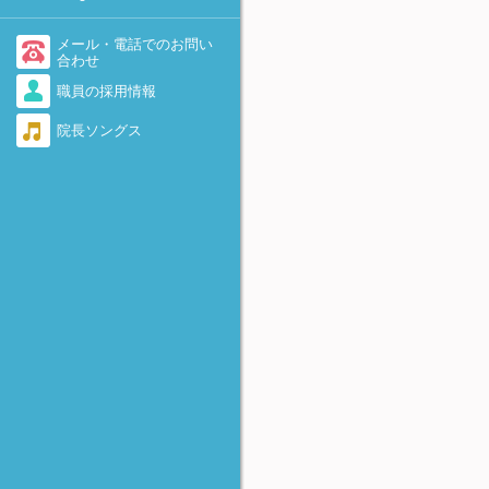
-着床を助けるために-
不育症・流産を繰り返す
医療情報・システム基盤整備
体制充実加算に関して
AID（非配偶者間人工授精）
メール・電話でのお問い
勃起障害（ED）
合わせ
当院で実施している先進医療
卵子提供
職員の採用情報
感染症（男性）
について
遺伝カウンセリング外来のご
院長ソングス
脊髄損傷
当院における療養規則
案内
逆行性射精
着床前診断(PGT-A、PGT-
SR、PGT-M)について
奇形精子
FTカテーテル法
精子の数が少ない・動きが悪
-卵管の閉塞および周囲癒着に
い・全く動いていない
対して-
無精子症
アルコール固定
-卵巣嚢腫に対して-
反復着床不全（RIF)
HOST法
-精子不動症に対して-
極少精子の凍結保存法
Micro-TESE
-非閉塞性無精子症に対して-