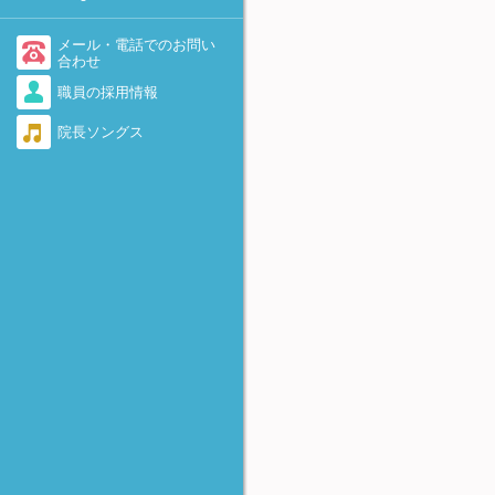
-着床を助けるために-
不育症・流産を繰り返す
医療情報・システム基盤整備
体制充実加算に関して
AID（非配偶者間人工授精）
メール・電話でのお問い
勃起障害（ED）
合わせ
当院で実施している先進医療
卵子提供
職員の採用情報
感染症（男性）
について
遺伝カウンセリング外来のご
院長ソングス
脊髄損傷
当院における療養規則
案内
逆行性射精
着床前診断(PGT-A、PGT-
SR、PGT-M)について
奇形精子
FTカテーテル法
精子の数が少ない・動きが悪
-卵管の閉塞および周囲癒着に
い・全く動いていない
対して-
無精子症
アルコール固定
-卵巣嚢腫に対して-
反復着床不全（RIF)
HOST法
-精子不動症に対して-
極少精子の凍結保存法
Micro-TESE
-非閉塞性無精子症に対して-