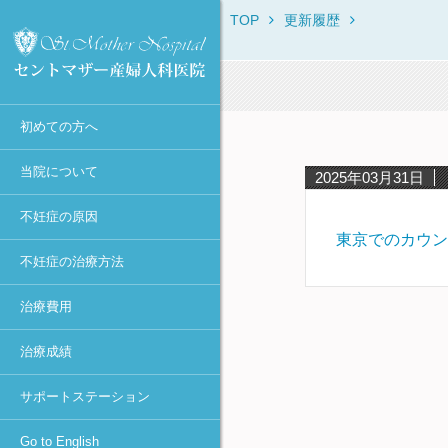
TOP
更新履歴
セントマザー産婦人科医院に
当院からのお知らせ
不妊症の原因一覧
不妊症の治療方法一覧
保険・消費税について
IVF・ICSI・凍結胚移植におけ
治療体験者との相談窓口
Overview
ついて
る臨床成績
診療時間・診療科目
月経異常・排卵障害
不妊症の検査一覧
初診時
不妊カウンセリング in東京
ROSI
初診Q&A
40歳以上の凍結胚移植での臨
医師不在日
肥満
排卵誘発
女性の検査・治療
宿泊施設
First Visit
床成績
スタッフ紹介
初めての方へ
年間予定
高齢・卵子の老化
カウフマン療法・
男性の検査・精子凍結
助成金の申請方法
Typical Treatment
MESAとMicro-TESEの臨床成
遠距離から通院される方へ
ホルモン療法
績
アクセス
感染症（女性）
人工授精（AIH）
不妊Q&A
PGD / PGS
当院について
2025年03月31日
タイミング法
円形精子細胞の臨床成績
学術活動
抗精子抗体
高度生殖医療
Congratulations
不妊症の原因
人工授精
当院における卵子提供の現況
当院主催のセミナー
卵管閉塞
凍結保存更新料
東京でのカウン
採卵～体外受精or顕微授精
不妊症の治療方法
メディア報道・不妊治療最前
卵管周囲癒着
不育症の検査・治療
～胚移植
線
治療費用
子宮筋腫
妊娠後の検査
ピエゾICSI
個人情報の取り扱いについて
-顕微授精法の改良-
子宮内膜症（卵巣嚢腫）
着床前診断
治療成績
診療情報の研究利用に関する
凍結胚移植
多嚢胞性卵巣(PCOとPCOS)・
カウンセリング
お知らせ（オプトアウト）
卵巣過剰刺激症候群(OHSS)
卵管内移植
サポートステーション
セントマザー産婦人科医院 施
着床障害
設認定一覧
アシステッド・ハッチング
Go to English