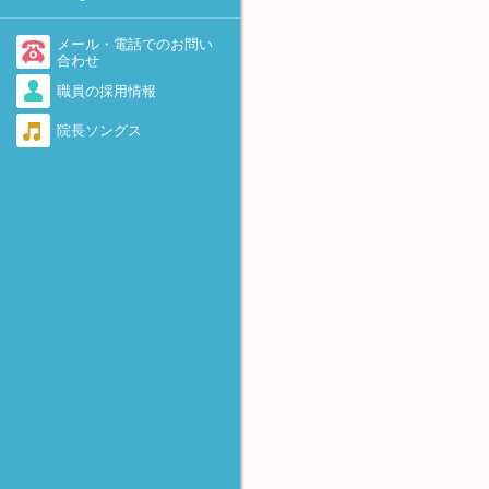
-着床を助けるために-
不育症・流産を繰り返す
医療情報・システム基盤整備
体制充実加算に関して
AID（非配偶者間人工授精）
メール・電話でのお問い
勃起障害（ED）
合わせ
当院で実施している先進医療
卵子提供
職員の採用情報
感染症（男性）
について
遺伝カウンセリング外来のご
院長ソングス
脊髄損傷
当院における療養規則
案内
逆行性射精
着床前診断(PGT-A、PGT-
SR、PGT-M)について
奇形精子
FTカテーテル法
精子の数が少ない・動きが悪
-卵管の閉塞および周囲癒着に
い・全く動いていない
対して-
無精子症
アルコール固定
-卵巣嚢腫に対して-
反復着床不全（RIF)
HOST法
-精子不動症に対して-
極少精子の凍結保存法
Micro-TESE
-非閉塞性無精子症に対して-