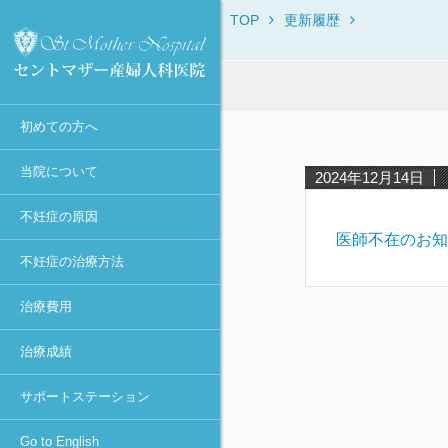
TOP
更新履歴
セントマザー産婦人科医院に
当院からのお知らせ
不妊症の原因一覧
不妊症の治療方法一覧
保険・消費税について
IVF・ICSI・凍結胚移植におけ
治療体験者との相談窓口
Overview
ついて
る臨床成績
診療時間・診療科目
月経異常・排卵障害
不妊症の検査一覧
初診時
不妊カウンセリング in東京
ROSI
初診Q&A
40歳以上の凍結胚移植での臨
医師不在日
肥満
排卵誘発
女性の検査・治療
宿泊施設
First Visit
床成績
スタッフ紹介
初めての方へ
年間予定
高齢・卵子の老化
カウフマン療法・
男性の検査・精子凍結
助成金の申請方法
Typical Treatment
MESAとMicro-TESEの臨床成
遠距離から通院される方へ
ホルモン療法
績
アクセス
感染症（女性）
人工授精（AIH）
不妊Q&A
PGD / PGS
当院について
2024年12月14日
タイミング法
円形精子細胞の臨床成績
学術活動
抗精子抗体
高度生殖医療
Congratulations
不妊症の原因
人工授精
当院における卵子提供の現況
当院主催のセミナー
卵管閉塞
凍結保存更新料
医師不在のお知
採卵～体外受精or顕微授精
不妊症の治療方法
メディア報道・不妊治療最前
卵管周囲癒着
不育症の検査・治療
～胚移植
線
治療費用
子宮筋腫
妊娠後の検査
ピエゾICSI
個人情報の取り扱いについて
-顕微授精法の改良-
子宮内膜症（卵巣嚢腫）
着床前診断
治療成績
診療情報の研究利用に関する
凍結胚移植
多嚢胞性卵巣(PCOとPCOS)・
カウンセリング
お知らせ（オプトアウト）
卵巣過剰刺激症候群(OHSS)
卵管内移植
サポートステーション
セントマザー産婦人科医院 施
着床障害
設認定一覧
アシステッド・ハッチング
Go to English