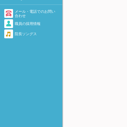
-着床を助けるために-
不育症・流産を繰り返す
医療情報・システム基盤整備
体制充実加算に関して
AID（非配偶者間人工授精）
メール・電話でのお問い
勃起障害（ED）
合わせ
当院で実施している先進医療
卵子提供
職員の採用情報
感染症（男性）
について
遺伝カウンセリング外来のご
院長ソングス
脊髄損傷
当院における療養規則
案内
逆行性射精
着床前診断(PGT-A、PGT-
SR、PGT-M)について
奇形精子
FTカテーテル法
精子の数が少ない・動きが悪
-卵管の閉塞および周囲癒着に
い・全く動いていない
対して-
無精子症
アルコール固定
-卵巣嚢腫に対して-
反復着床不全（RIF)
HOST法
-精子不動症に対して-
極少精子の凍結保存法
Micro-TESE
-非閉塞性無精子症に対して-