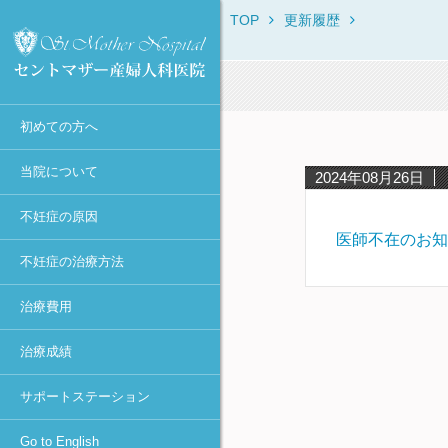
TOP
更新履歴
セントマザー産婦人科医院に
当院からのお知らせ
不妊症の原因一覧
不妊症の治療方法一覧
保険・消費税について
IVF・ICSI・凍結胚移植におけ
治療体験者との相談窓口
Overview
ついて
る臨床成績
診療時間・診療科目
月経異常・排卵障害
不妊症の検査一覧
初診時
不妊カウンセリング in東京
ROSI
初診Q&A
40歳以上の凍結胚移植での臨
医師不在日
肥満
排卵誘発
女性の検査・治療
宿泊施設
First Visit
床成績
スタッフ紹介
初めての方へ
年間予定
高齢・卵子の老化
カウフマン療法・
男性の検査・精子凍結
助成金の申請方法
Typical Treatment
MESAとMicro-TESEの臨床成
遠距離から通院される方へ
ホルモン療法
績
アクセス
感染症（女性）
人工授精（AIH）
不妊Q&A
PGD / PGS
当院について
2024年08月26日
タイミング法
円形精子細胞の臨床成績
学術活動
抗精子抗体
高度生殖医療
Congratulations
不妊症の原因
人工授精
当院における卵子提供の現況
当院主催のセミナー
卵管閉塞
凍結保存更新料
医師不在のお知
採卵～体外受精or顕微授精
不妊症の治療方法
メディア報道・不妊治療最前
卵管周囲癒着
不育症の検査・治療
～胚移植
線
治療費用
子宮筋腫
妊娠後の検査
ピエゾICSI
個人情報の取り扱いについて
-顕微授精法の改良-
子宮内膜症（卵巣嚢腫）
着床前診断
治療成績
診療情報の研究利用に関する
凍結胚移植
多嚢胞性卵巣(PCOとPCOS)・
カウンセリング
お知らせ（オプトアウト）
卵巣過剰刺激症候群(OHSS)
卵管内移植
サポートステーション
セントマザー産婦人科医院 施
着床障害
設認定一覧
アシステッド・ハッチング
Go to English