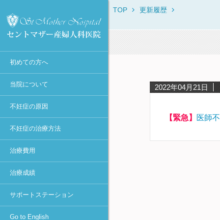
TOP
更新履歴
セントマザー産婦人科医院に
当院からのお知らせ
不妊症の原因一覧
不妊症の治療方法一覧
保険・消費税について
IVF・ICSI・凍結胚移植におけ
治療体験者との相談窓口
Overview
ついて
る臨床成績
診療時間・診療科目
月経異常・排卵障害
不妊症の検査一覧
初診時
不妊カウンセリング in東京
ROSI
初診Q&A
40歳以上の凍結胚移植での臨
医師不在日
肥満
排卵誘発
女性の検査・治療
宿泊施設
First Visit
床成績
スタッフ紹介
初めての方へ
年間予定
高齢・卵子の老化
カウフマン療法・
男性の検査・精子凍結
助成金の申請方法
Typical Treatment
MESAとMicro-TESEの臨床成
遠距離から通院される方へ
ホルモン療法
績
アクセス
感染症（女性）
人工授精（AIH）
不妊Q&A
PGD / PGS
当院について
2022年04月21日
タイミング法
円形精子細胞の臨床成績
学術活動
抗精子抗体
高度生殖医療
Congratulations
不妊症の原因
人工授精
当院における卵子提供の現況
当院主催のセミナー
卵管閉塞
凍結保存更新料
【緊急】
医師不
採卵～体外受精or顕微授精
不妊症の治療方法
メディア報道・不妊治療最前
卵管周囲癒着
不育症の検査・治療
～胚移植
線
治療費用
子宮筋腫
妊娠後の検査
ピエゾICSI
個人情報の取り扱いについて
-顕微授精法の改良-
子宮内膜症（卵巣嚢腫）
着床前診断
治療成績
診療情報の研究利用に関する
凍結胚移植
多嚢胞性卵巣(PCOとPCOS)・
カウンセリング
お知らせ（オプトアウト）
卵巣過剰刺激症候群(OHSS)
卵管内移植
サポートステーション
セントマザー産婦人科医院 施
着床障害
設認定一覧
アシステッド・ハッチング
Go to English