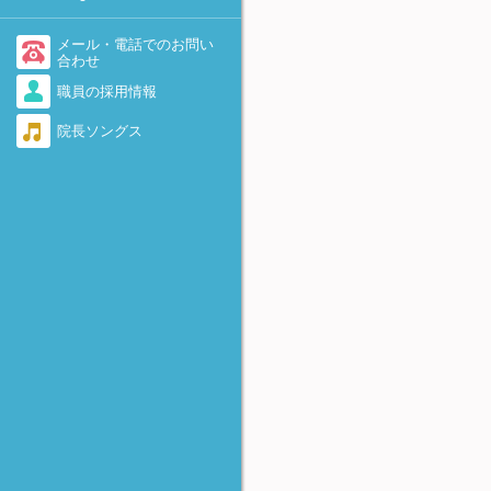
-着床を助けるために-
不育症・流産を繰り返す
医療情報・システム基盤整備
体制充実加算に関して
AID（非配偶者間人工授精）
メール・電話でのお問い
勃起障害（ED）
合わせ
当院で実施している先進医療
卵子提供
職員の採用情報
感染症（男性）
について
遺伝カウンセリング外来のご
院長ソングス
脊髄損傷
当院における療養規則
案内
逆行性射精
着床前診断(PGT-A、PGT-
SR、PGT-M)について
奇形精子
FTカテーテル法
精子の数が少ない・動きが悪
-卵管の閉塞および周囲癒着に
い・全く動いていない
対して-
無精子症
アルコール固定
-卵巣嚢腫に対して-
反復着床不全（RIF)
HOST法
-精子不動症に対して-
極少精子の凍結保存法
Micro-TESE
-非閉塞性無精子症に対して-