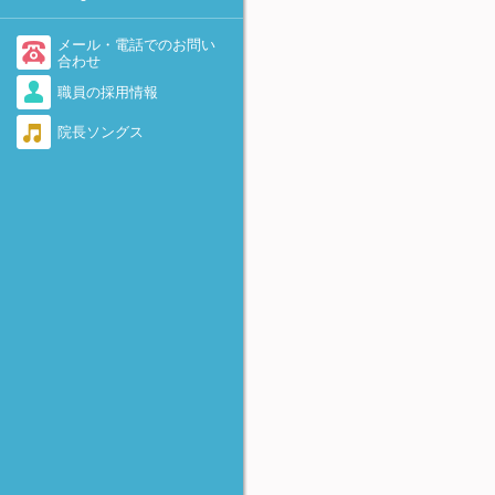
-着床を助けるために-
不育症・流産を繰り返す
医療情報・システム基盤整備
体制充実加算に関して
AID（非配偶者間人工授精）
メール・電話でのお問い
勃起障害（ED）
合わせ
当院で実施している先進医療
卵子提供
職員の採用情報
感染症（男性）
について
遺伝カウンセリング外来のご
院長ソングス
脊髄損傷
当院における療養規則
案内
逆行性射精
着床前診断(PGT-A、PGT-
SR、PGT-M)について
奇形精子
FTカテーテル法
精子の数が少ない・動きが悪
-卵管の閉塞および周囲癒着に
い・全く動いていない
対して-
無精子症
アルコール固定
-卵巣嚢腫に対して-
反復着床不全（RIF)
HOST法
-精子不動症に対して-
極少精子の凍結保存法
Micro-TESE
-非閉塞性無精子症に対して-