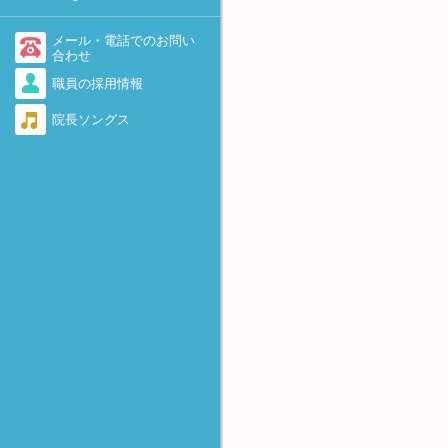
-着床を助けるために-
不育症・流産を繰り返す
医療情報・システム基盤整備
体制充実加算に関して
AID（非配偶者間人工授精）
メール・電話でのお問い
勃起障害（ED）
合わせ
当院で実施している先進医療
卵子提供
職員の採用情報
感染症（男性）
について
遺伝カウンセリング外来のご
院長ソングス
脊髄損傷
当院における療養規則
案内
逆行性射精
着床前診断(PGT-A、PGT-
SR、PGT-M)について
奇形精子
FTカテーテル法
精子の数が少ない・動きが悪
-卵管の閉塞および周囲癒着に
い・全く動いていない
対して-
無精子症
アルコール固定
-卵巣嚢腫に対して-
反復着床不全（RIF)
HOST法
-精子不動症に対して-
極少精子の凍結保存法
Micro-TESE
-非閉塞性無精子症に対して-