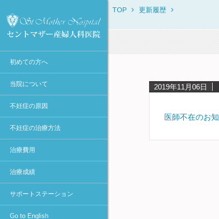
TOP
更新履歴
セントマザー産婦人科医院に
当院からのお知らせ
不妊症の原因一覧
不妊症の治療方法一覧
保険・消費税について
IVF・ICSI・凍結胚移植におけ
治療体験者との相談窓口
Overview
ついて
る臨床成績
診療時間・診療科目
月経異常・排卵障害
不妊症の検査一覧
初診時
不妊カウンセリング in東京
ROSI
初診Q&A
40歳以上の凍結胚移植での臨
医師不在日
肥満
排卵誘発
女性の検査・治療
宿泊施設
First Visit
床成績
スタッフ紹介
初めての方へ
年間予定
高齢・卵子の老化
カウフマン療法・
男性の検査・精子凍結
助成金の申請方法
Typical Treatment
MESAとMicro-TESEの臨床成
遠距離から通院される方へ
ホルモン療法
績
アクセス
感染症（女性）
人工授精（AIH）
不妊Q&A
PGD / PGS
当院について
2019年11月06日
タイミング法
円形精子細胞の臨床成績
学術活動
抗精子抗体
高度生殖医療
Congratulations
不妊症の原因
人工授精
当院における卵子提供の現況
当院主催のセミナー
卵管閉塞
凍結保存更新料
医師不在のお知
採卵～体外受精or顕微授精
不妊症の治療方法
メディア報道・不妊治療最前
卵管周囲癒着
不育症の検査・治療
～胚移植
線
治療費用
子宮筋腫
妊娠後の検査
ピエゾICSI
個人情報の取り扱いについて
-顕微授精法の改良-
子宮内膜症（卵巣嚢腫）
着床前診断
治療成績
診療情報の研究利用に関する
凍結胚移植
多嚢胞性卵巣(PCOとPCOS)・
カウンセリング
お知らせ（オプトアウト）
卵巣過剰刺激症候群(OHSS)
卵管内移植
サポートステーション
セントマザー産婦人科医院 施
着床障害
設認定一覧
アシステッド・ハッチング
Go to English