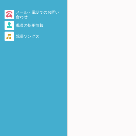
-着床を助けるために-
不育症・流産を繰り返す
医療情報・システム基盤整備
体制充実加算に関して
AID（非配偶者間人工授精）
メール・電話でのお問い
勃起障害（ED）
合わせ
当院で実施している先進医療
卵子提供
職員の採用情報
感染症（男性）
について
遺伝カウンセリング外来のご
院長ソングス
脊髄損傷
当院における療養規則
案内
逆行性射精
着床前診断(PGT-A、PGT-
SR、PGT-M)について
奇形精子
FTカテーテル法
精子の数が少ない・動きが悪
-卵管の閉塞および周囲癒着に
い・全く動いていない
対して-
無精子症
アルコール固定
-卵巣嚢腫に対して-
反復着床不全（RIF)
HOST法
-精子不動症に対して-
極少精子の凍結保存法
Micro-TESE
-非閉塞性無精子症に対して-