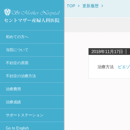
TOP
更新履歴
セントマザー産婦人科医院に
当院からのお知らせ
不妊症の原因一覧
不妊症の治療方法一覧
保険・消費税について
IVF・ICSI・凍結胚移植におけ
治療体験者との相談窓口
Overview
ついて
る臨床成績
診療時間・診療科目
月経異常・排卵障害
不妊症の検査一覧
初診時
不妊カウンセリング in東京
ROSI
初診Q&A
40歳以上の凍結胚移植での臨
医師不在日
肥満
排卵誘発
女性の検査・治療
宿泊施設
First Visit
床成績
スタッフ紹介
初めての方へ
年間予定
高齢・卵子の老化
カウフマン療法・
男性の検査・精子凍結
助成金の申請方法
Typical Treatment
MESAとMicro-TESEの臨床成
遠距離から通院される方へ
ホルモン療法
績
アクセス
感染症（女性）
人工授精（AIH）
不妊Q&A
PGD / PGS
当院について
2018年11月17日
タイミング法
円形精子細胞の臨床成績
学術活動
抗精子抗体
高度生殖医療
Congratulations
不妊症の原因
人工授精
当院における卵子提供の現況
治療方法
ピエゾI
当院主催のセミナー
卵管閉塞
凍結保存更新料
採卵～体外受精or顕微授精
不妊症の治療方法
メディア報道・不妊治療最前
卵管周囲癒着
不育症の検査・治療
～胚移植
線
治療費用
子宮筋腫
妊娠後の検査
ピエゾICSI
個人情報の取り扱いについて
-顕微授精法の改良-
子宮内膜症（卵巣嚢腫）
着床前診断
治療成績
診療情報の研究利用に関する
凍結胚移植
多嚢胞性卵巣(PCOとPCOS)・
カウンセリング
お知らせ（オプトアウト）
卵巣過剰刺激症候群(OHSS)
卵管内移植
サポートステーション
セントマザー産婦人科医院 施
着床障害
設認定一覧
アシステッド・ハッチング
Go to English