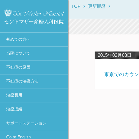
TOP
更新履歴
セントマザー産婦人科医院に
当院からのお知らせ
不妊症の原因一覧
不妊症の治療方法一覧
保険・消費税について
IVF・ICSI・凍結胚移植におけ
治療体験者との相談窓口
Overview
ついて
る臨床成績
診療時間・診療科目
月経異常・排卵障害
不妊症の検査一覧
初診時
不妊カウンセリング in東京
ROSI
初診Q&A
40歳以上の凍結胚移植での臨
医師不在日
肥満
排卵誘発
女性の検査・治療
宿泊施設
First Visit
床成績
スタッフ紹介
初めての方へ
年間予定
高齢・卵子の老化
カウフマン療法・
男性の検査・精子凍結
助成金の申請方法
Typical Treatment
MESAとMicro-TESEの臨床成
遠距離から通院される方へ
ホルモン療法
績
アクセス
感染症（女性）
人工授精（AIH）
不妊Q&A
PGD / PGS
当院について
2015年02月03日
タイミング法
円形精子細胞の臨床成績
学術活動
抗精子抗体
高度生殖医療
Congratulations
不妊症の原因
人工授精
当院における卵子提供の現況
当院主催のセミナー
卵管閉塞
凍結保存更新料
東京でのカウン
採卵～体外受精or顕微授精
不妊症の治療方法
メディア報道・不妊治療最前
卵管周囲癒着
不育症の検査・治療
～胚移植
線
治療費用
子宮筋腫
妊娠後の検査
ピエゾICSI
個人情報の取り扱いについて
-顕微授精法の改良-
子宮内膜症（卵巣嚢腫）
着床前診断
治療成績
診療情報の研究利用に関する
凍結胚移植
多嚢胞性卵巣(PCOとPCOS)・
カウンセリング
お知らせ（オプトアウト）
卵巣過剰刺激症候群(OHSS)
卵管内移植
サポートステーション
セントマザー産婦人科医院 施
着床障害
設認定一覧
アシステッド・ハッチング
Go to English