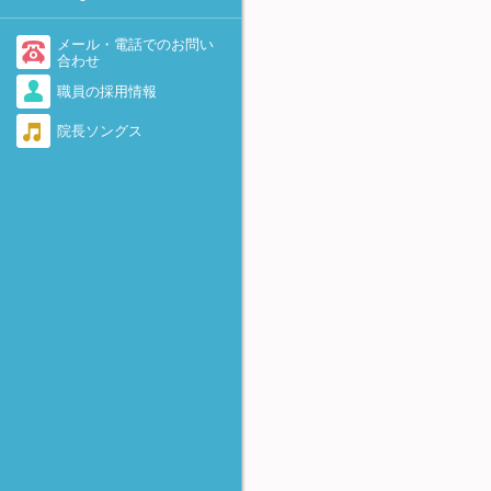
-着床を助けるために-
不育症・流産を繰り返す
医療情報・システム基盤整備
体制充実加算に関して
AID（非配偶者間人工授精）
メール・電話でのお問い
勃起障害（ED）
合わせ
当院で実施している先進医療
卵子提供
職員の採用情報
感染症（男性）
について
遺伝カウンセリング外来のご
院長ソングス
脊髄損傷
当院における療養規則
案内
逆行性射精
着床前診断(PGT-A、PGT-
SR、PGT-M)について
奇形精子
FTカテーテル法
精子の数が少ない・動きが悪
-卵管の閉塞および周囲癒着に
い・全く動いていない
対して-
無精子症
アルコール固定
-卵巣嚢腫に対して-
反復着床不全（RIF)
HOST法
-精子不動症に対して-
極少精子の凍結保存法
Micro-TESE
-非閉塞性無精子症に対して-